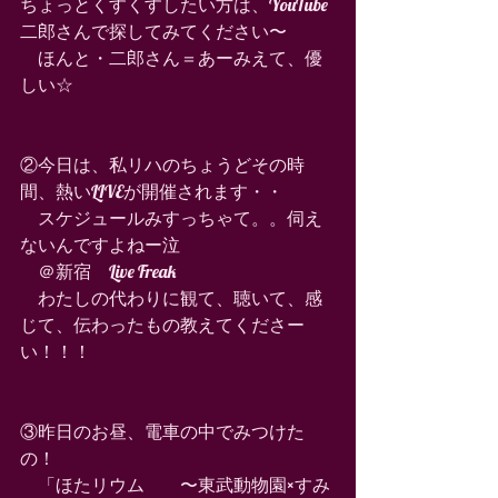
ちょっとくすくすしたい方は、YouTube
二郎さんで探してみてください〜 
　ほんと・二郎さん＝あーみえて、優
しい☆ 
②今日は、私リハのちょうどその時
間、熱いLIVEが開催されます・・ 
　スケジュールみすっちゃて。。伺え
ないんですよねー泣 
　＠新宿　Live Freak 
　わたしの代わりに観て、聴いて、感
じて、伝わったもの教えてくださー
い！！！ 
③昨日のお昼、電車の中でみつけた
の！ 
　「ほたリウム　　〜東武動物園×すみ