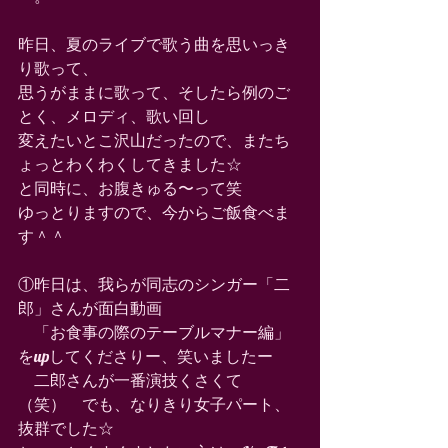
昨日、夏のライブで歌う曲を思いっき
り歌って、 
思うがままに歌って、そしたら例のご
とく、メロディ、歌い回し 
変えたいとこ沢山だったので、またち
ょっとわくわくしてきました☆ 
と同時に、お腹きゅる〜って笑 
ゆっとりますので、今からご飯食べま
す＾＾ 
①昨日は、我らが同志のシンガー「二
郎」さんが面白動画 
　「お食事の際のテーブルマナー編」
をupしてくださりー、笑いましたー 
　二郎さんが一番演技くさくて
（笑）　でも、なりきり女子パート、
抜群でした☆ 