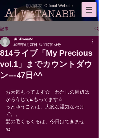
渡辺葵衣 Official Website
AI
WATANABE
記事
Ai Watanabe
2015年6月27日
読了時間: 2分
814ライブ「My Precious
vol.1」までカウントダウ
ン---47日^^
お天気もってます☆　わたしの周辺は
かろうじてwもってます☆ 
っとゆうことは、大変な湿気なわけ
で。。 
髪の毛くるくるは、今日はできませ
ぬ。 