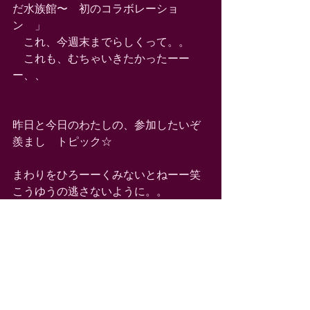
だ水族館〜　初のコラボレーショ
ン　」　 
　これ、今週末までらしくって。。　 
　これも、むちゃいきたかったーー
ー、、 
昨日と今日のわたしの、参加したいぞ
羨まし　トピック☆ 
まわりをひろーーくみないとねーー笑 
こうゆうの逃さないように。。 
もうそろそろ、 
わたくしの喜びどころわかってきたで
しょ、みなさまー　笑 
葵衣！！こんなのあるよー！　こんな
のいってみなよー！ 