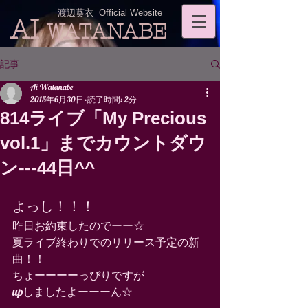
渡辺葵衣 Official Website
AI
WATANABE
記事
Ai Watanabe
2015年6月30日
読了時間: 2分
814ライブ「My Precious
vol.1」までカウントダウ
ン---44日^^
よっし！！！ 
昨日お約束したのでーー☆ 
夏ライブ終わりでのリリース予定の新
曲！！ 
ちょーーーーっぴりですが 
upしましたよーーーん☆ 