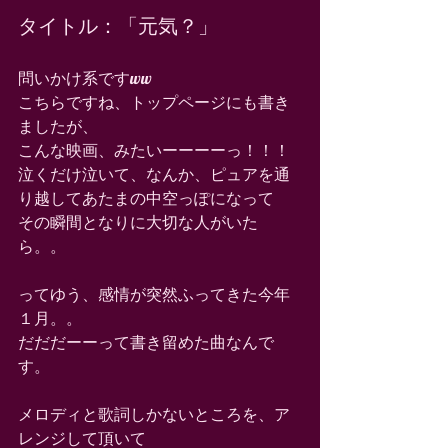
タイトル：「元気？」 
問いかけ系ですww 
こちらですね、トップページにも書き
ましたが、 
こんな映画、みたいーーーーっ！！！ 
泣くだけ泣いて、なんか、ピュアを通
り越してあたまの中空っぽになって 
その瞬間となりに大切な人がいた
ら。。 
ってゆう、感情が突然ふってきた今年
１月。。 
だだだーーって書き留めた曲なんで
す。 
メロディと歌詞しかないところを、ア
レンジして頂いて 