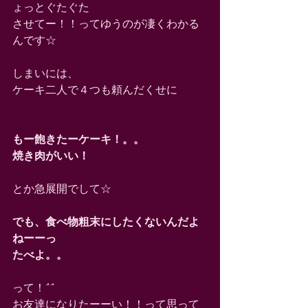
ょっとぐたぐた 
させてー！！ってゆうのが凄くわかる
んです☆ 
しまいには、 
ケーキ二人で４つも頼んだくせに 
もー飽きたーケーキ！。。
焼き肉がいい！
とか急展開でして☆ 
でも、食べ物粗末にしたくないんだよ
ねーーっ
たべよ。。
って！^^ 
お友達になりたーーい！！って思って