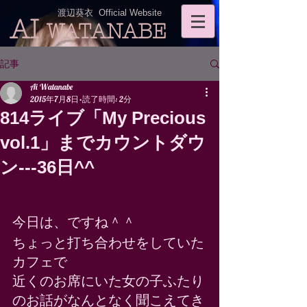
渡辺葵衣 Official Website
AI
WATANABE
記事
Ai Watanabe
2015年7月8日
読了時間: 2分
814ライブ「My Precious
vol.1」までカウントダウ
ン---36日^^
今日は、ですね＾＾　 
ちょっと打ち合わせをしていた
カフェで 
近くのお席にいた女の子ふたり
のお話がなんとなく聞こえてき