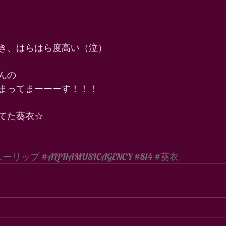
き、はらはら度高い（泣） 
んの 
まってまーーーす！！！ 
てた葵衣☆ 
ューリップ
#ALPHAMUSICAGENCY
#814
#葵衣