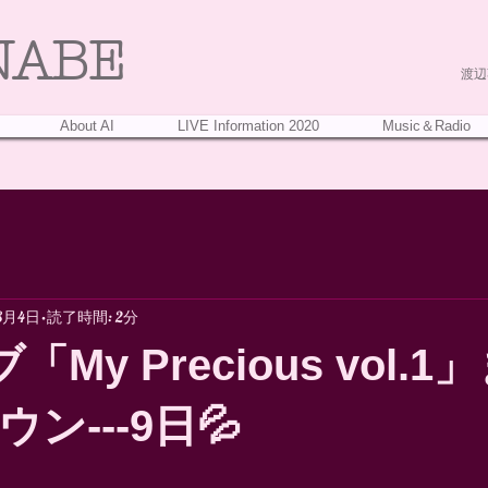
NABE
渡辺葵
About AI
LIVE Information 2020
Music＆Radio
年8月4日
読了時間: 2分
「My Precious vol.
ン---9日💦