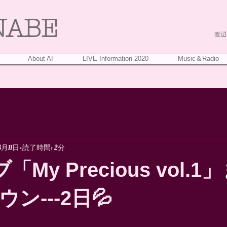
NABE
渡辺葵
About AI
LIVE Information 2020
Music＆Radio
8月11日
読了時間: 2分
「My Precious vol.
ン---2日💦