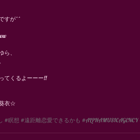
すが^^ 
w 
ゆら、 
。 
てくるよーーー!! 
葵衣☆ 
し
#瞑想
#遠距離恋愛できるかも
#ALPHAMUSICAGENCY