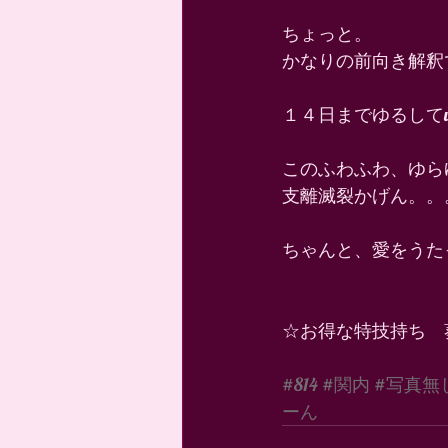
ちょっと。 
かなりの前向き解釈で
１４日までゆるしてw
このふわふわ、ゆら
支離滅裂かげん。。
ちゃんと、愛をうたっ
☆お得な特技持ち　
#814
#関内
#写真無
ーん