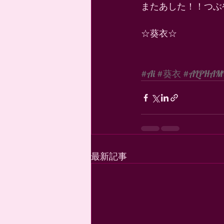
またあした！！つぶ
☆葵衣☆ 
#Ai
#葵衣
#ALPHAM
最新記事