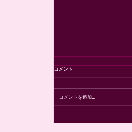
コメント
コメントを追加…
初めて書きます、私の大好き
な人^^ ww笑