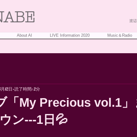
NABE
渡辺葵
About AI
LIVE Information 2020
Music＆Radio
8月12日
読了時間: 2分
「My Precious vol.
ン---1日💦