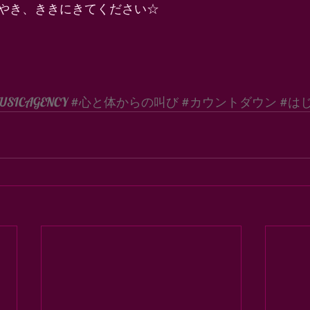
やき、ききにきてください☆ 
USICAGENCY
#心と体からの叫び
#カウントダウン
#は