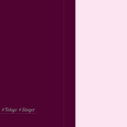
強
#Tokyo
#Singer