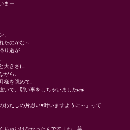
いまー 
ン、 
れたのかな～ 
帰り道が 
、 
と大きさに 
ながら、 
月様を眺めて。 
違いで、願い事をしちゃいましたww 
のわたしの片思い♥️叶いますように～」って 
くちゃいけなかったんですよね　笑 