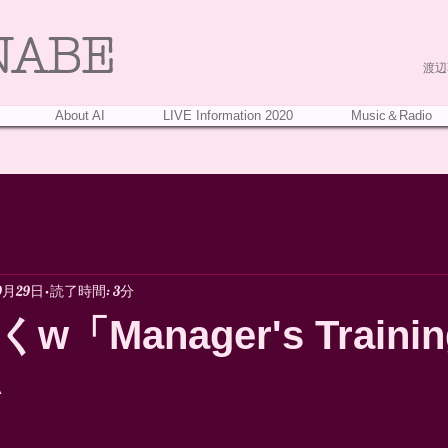
NABE
渡辺葵
About AI
LIVE Information 2020
Music＆Radio
9月29日
読了時間: 3分
「Manager's Traini
^