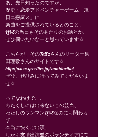
あ、先日知ったのですが、
歴史・恋愛アドベンチャーゲーム「旭
日ニ戀露ス」に
楽曲をご提供されているとのこと、
LIVEの当日もそのあたりのお話とか、
ぜひ伺いたいなーと思っています☆
こちらが、そのTail’zさんのリーダー泉
田理歌さんのサイトです☆
http://www.geocities.jp/izumidarika/
ぜひ、ぜひみに行ってみてくださいま
せ☆
ってなわけで、、
わたくしには出来ないこの芸当、
わたしのワンマンLIVEなのにも関わら
ず
本当に快くご出演、
しかも友情出演並のボランティアにて