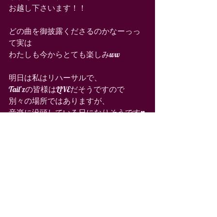
お越し下さいます！！
どの曲を御披露くださるのかなーっっ
て実は
わたしも今からとても楽しみww
明日は私はリハーサルで、
Tail’zの皆様はLIVEだそうですので
別々の場所ではありますが、
音楽に没頭している日になりそうです♥️
☆Tail’zさん　LIVE情報～☆
7月9日(土)阿佐ヶ谷天
http://asagaya-ten.com/
19:00～
￥2,000+オーダー
泉田理歌(vo)壬菜(g) Mick Nice(g) 永田利
樹(wb)