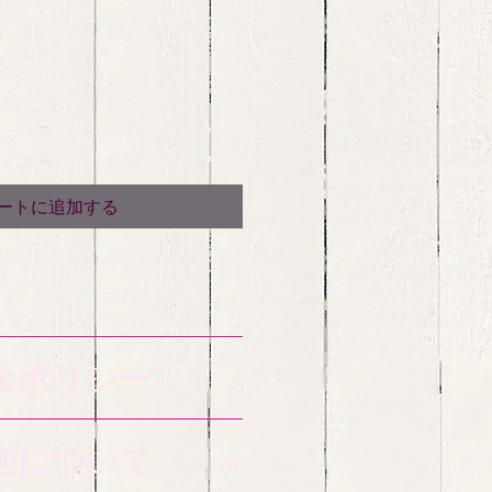
ートに追加する
てください。サイズ、素材、取扱説
金ポリシー
徴やおすすめのポイントなどを説明
力してください。商品にご満足いた
送について
返品・返金ポリシーと手順を説明し
容を明確にすることで、お客様の信