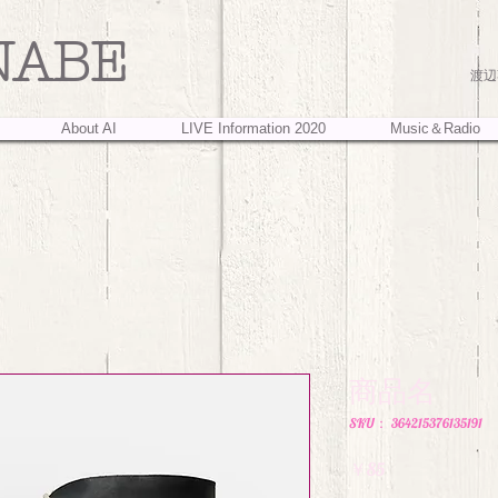
NABE
渡辺葵
About AI
LIVE Information 2020
Music＆Radio
商品名
SKU： 364215376135191
価
￥85
格