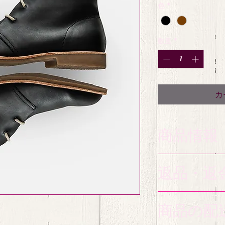
色
*
数量
*
カ
商品情報
商品の詳細を入力し
返品・返
明に加え、商品の特
しましょう。
返品・返金規約を入
商品の配
だけなかった場合の
ましょう。規約の内