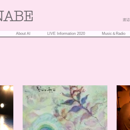
NABE
渡辺葵
About AI
LIVE Information 2020
Music＆Radio