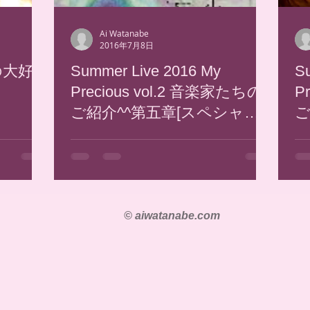
Ai Watanabe
2016年7月8日
の大好
Summer Live 2016 My
S
Precious vol.2 音楽家たちの
P
ご紹介^^第五章[スペシャル
ご
ゲスト Tail'z]
沖
© aiwatanabe.com