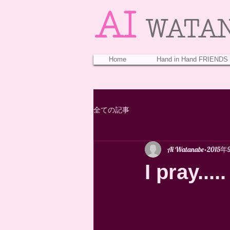
AI
WATA
Home
Hand in Hand FRIENDS
全ての記事
Ai Watanabe
2015年
I pray.....